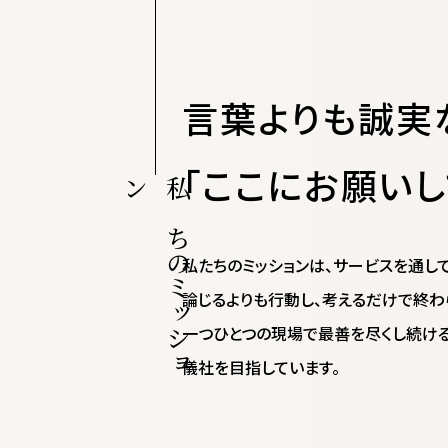
言葉よりも誠実
「ここにお願いし
ン
私
た
ち
の
ミ
ッ
シ
ョ
私たちのミッションは、サービスを通して
論じるよりも行動し、考えるだけで終わ
一つひとつの現場で最善を尽くし続ける
儀社を目指しています。