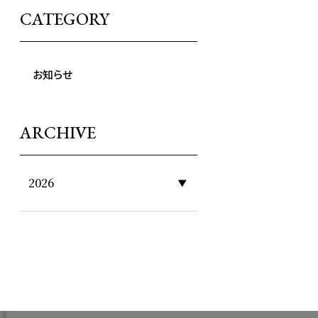
モットーにしており日々新しい方々との出会いに感謝し
CATEGORY
ながら営業しています。 今後とも、市民セレモをよろしく
お願いいたします。
お知らせ
ARCHIVE
2026